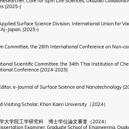
Researcher, Core for Spin Life Sciences, Okazaki Collaborativ
es (2025-)
Applied Surface Science Division, International Union for 
A)-Japan, (2025-)
m Committee, the 26th International Conference on Non-co
tional Scientific Committee, the 34th Thai Institution of C
ational Conference (2024-2025)
ditor,
e-Journal of Surface Science and Nanotechnology
(2
d Visiting Scholar, Khon Kaen University（2024）
学大学院工学研究科 博士学位論文審査（2024）
issertation Examiner, Graduate School of Engineering, Osak