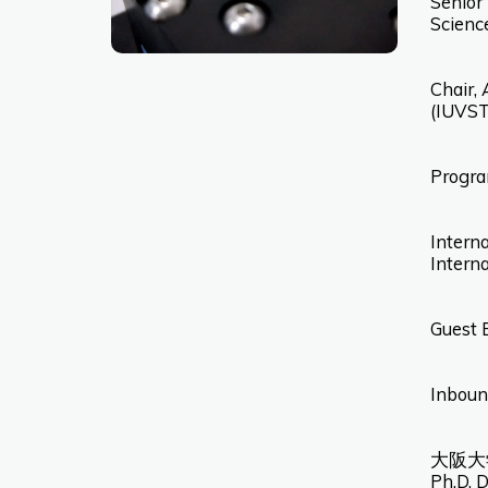
Senior 
Scienc
Chair, 
(IUVST
Progra
Interna
Intern
Guest E
Inboun
大阪大
Ph.D. D