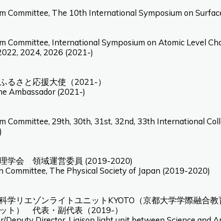
m Committee, The 10th International Symposium on Surfac
m Committee, International Symposium on Atomic Level Char
2022, 2024, 2026 (2021-)
ふるさと応援大使（2021-）
e Ambassador (2021-)
m Committee, 29th, 30th, 31st, 32nd, 33th International C
)
学会 領域運営委員 (2019-2020)
on Committee, The Physical Society of Japan (2019-2020)
科学リエゾンライトユニットKYOTO（京都大学学際融合
ット） 代表・副代表（2019-）
r/Deputy Director, Liaison light unit between Science and Ar