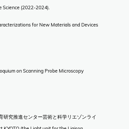
e Science (2022-2024).
acterizations for New Materials and Devices
olloquium on Scanning Probe Microscopy
教育研究推進センター芸術と科学リエゾンライ
t KYOTO (the Light unit for the Liaison